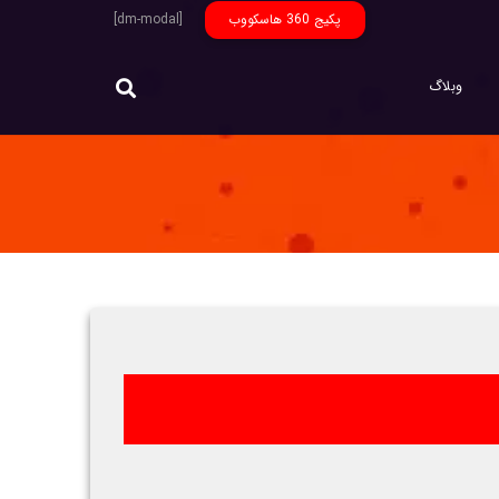
پکیج 360 هاسکووب
[dm-modal]
وبلاگ