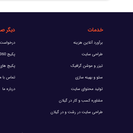
خدمات
دیگر ص
برآورد آنلاین هزینه
درخواست 
طراحی سایت
پکیج 360 هاسکووب
تیزر و موشن گرافیک
پکیج های
سئو و بهینه سازی
تماس با ما
تولید محتوای سایت
درباره ما
مشاوره کسب و کار در گیلان
طراحی سایت در رشت و در گیلان