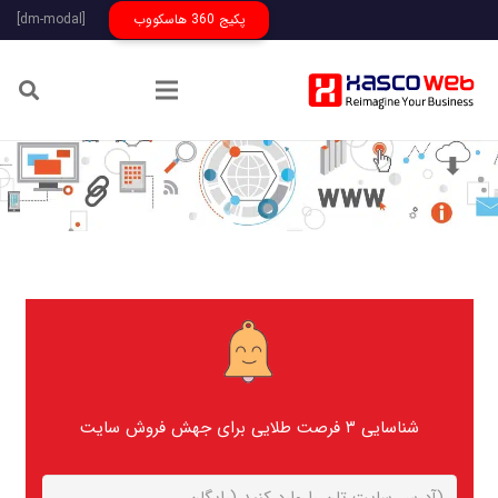
پکیج 360 هاسکووب
[dm-modal]
شناسایی ۳ فرصت طلایی برای جهش فروش سایت