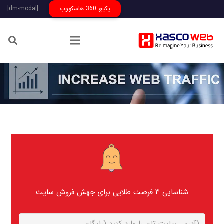
پکیج 360 هاسکووب
[dm-modal]
شناسایی ۳ فرصت طلایی برای جهش فروش سایت