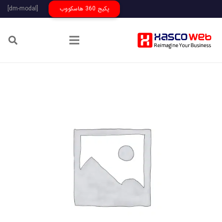
پکیج 360 هاسکووب
[dm-modal]